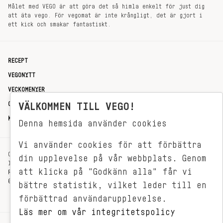
Målet med VEGO är att göra det så himla enkelt för just dig
att äta vego. För vegomat är inte krångligt, det är gjort i
ett kick och smakar fantastiskt.
RECEPT
VEGONYTT
VECKOMENYER
OM OSS
VÄLKOMMEN TILL VEGO!
KONTAKT
Denna hemsida använder cookies
Vi använder cookies för att förbättra
OXENSTIERNSGATAN 33
din upplevelse på vår webbplats. Genom
114 27 STOCKHOLM
att klicka på "Godkänn alla" får vi
REDAKTIONEN@VEGOMAGASINET.SE
08-799 62 01
bättre statistik, vilket leder till en
förbättrad användarupplevelse.
Läs mer om vår integritetspolicy