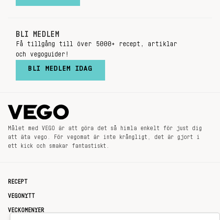
BLI MEDLEM
Få tillgång till över 5000+ recept, artiklar
och vegoguider!
BLI MEDLEM IDAG
Målet med VEGO är att göra det så himla enkelt för just dig
att äta vego. För vegomat är inte krångligt, det är gjort i
ett kick och smakar fantastiskt.
RECEPT
VEGONYTT
VECKOMENYER