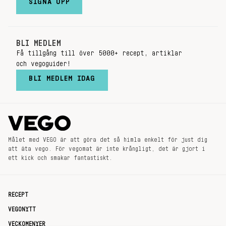
SIGNA UPP
BLI MEDLEM
Få tillgång till över 5000+ recept, artiklar
och vegoguider!
BLI MEDLEM IDAG
Målet med VEGO är att göra det så himla enkelt för just dig
att äta vego. För vegomat är inte krångligt, det är gjort i
ett kick och smakar fantastiskt.
RECEPT
VEGONYTT
VECKOMENYER