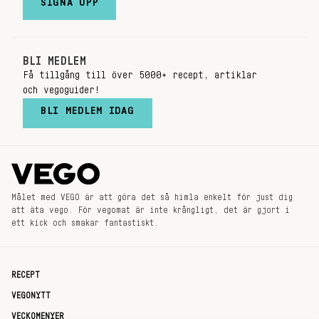
SIGNA UPP
BLI MEDLEM
Få tillgång till över 5000+ recept, artiklar
och vegoguider!
BLI MEDLEM IDAG
Målet med VEGO är att göra det så himla enkelt för just dig
att äta vego. För vegomat är inte krångligt, det är gjort i
ett kick och smakar fantastiskt.
RECEPT
VEGONYTT
VECKOMENYER