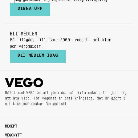
Jag godkänner Vegomagasinets
integritetspolicy
.
SIGNA UPP
BLI MEDLEM
Få tillgång till över 5000+ recept, artiklar
och vegoguider!
BLI MEDLEM IDAG
Målet med VEGO är att göra det så himla enkelt för just dig
att äta vego. För vegomat är inte krångligt, det är gjort i
ett kick och smakar fantastiskt.
RECEPT
VEGONYTT