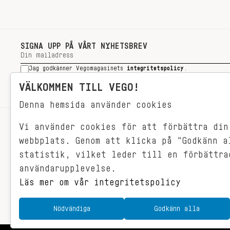
SIGNA UPP PÅ VÅRT NYHETSBREV
Jag godkänner Vegomagasinets
integritetspolicy
.
SIGNA UPP
VÄLKOMMEN TILL VEGO!
Denna hemsida använder cookies
Vi använder cookies för att förbättra din
RECEPT
webbplats. Genom att klicka på "Godkänn a
VEGONYTT
statistik, vilket leder till en förbättra
Målet med VEGO är att göra det så
VECKOMENYER
användarupplevelse.
himla enkelt för just dig att äta
vego. För vegomat är inte krångligt,
Läs mer om vår integritetspolicy
det är gjort i ett kick och smakar
fantastiskt.
Nödvändiga
Godkänn alla