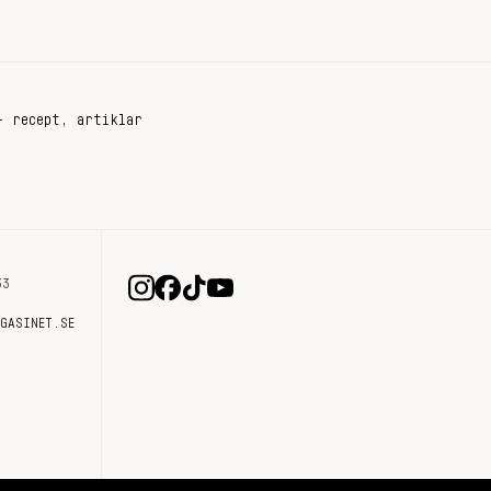
+ recept, artiklar
33
AGASINET.SE