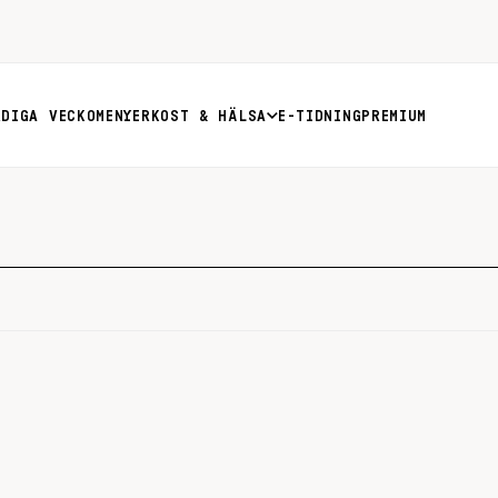
RDIGA VECKOMENYER
KOST & HÄLSA
E-TIDNING
PREMIUM