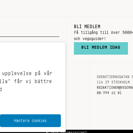
BLI MEDLEM
Få tillgång till över 5000
och vegoguider!
BLI MEDLEM IDAG
 upplevelse på vår
OXENSTIERNSGATAN 
OM OSS
lla" får vi bättre
114 27 STOCKHOLM
KONTAKT
REDAKTIONEN@VEGOM
d
08-799 62 01
Hantera cookies