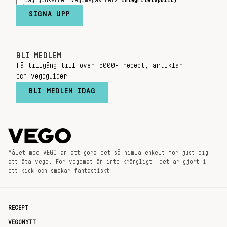
Jag godkänner Vegomagasinets
integritetspolicy
.
SIGNA UPP
BLI MEDLEM
Få tillgång till över 5000+ recept, artiklar
och vegoguider!
BLI MEDLEM IDAG
Målet med VEGO är att göra det så himla enkelt för just dig
att äta vego. För vegomat är inte krångligt, det är gjort i
ett kick och smakar fantastiskt.
RECEPT
VEGONYTT