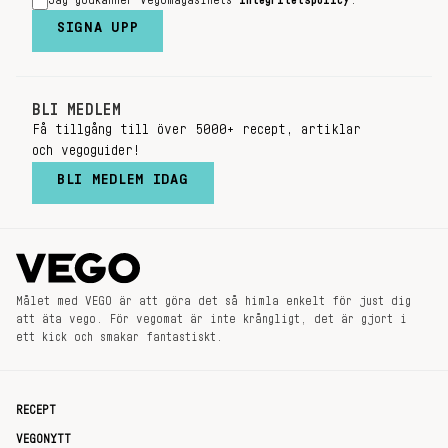
Jag godkänner Vegomagasinets
integritetspolicy
.
SIGNA UPP
BLI MEDLEM
Få tillgång till över 5000+ recept, artiklar
och vegoguider!
BLI MEDLEM IDAG
Målet med VEGO är att göra det så himla enkelt för just dig
att äta vego. För vegomat är inte krångligt, det är gjort i
ett kick och smakar fantastiskt.
RECEPT
VEGONYTT