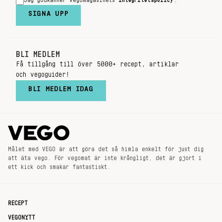
Jag godkänner Vegomagasinets
integritetspolicy
.
SIGNA UPP
BLI MEDLEM
Få tillgång till över 5000+ recept, artiklar
och vegoguider!
BLI MEDLEM IDAG
Målet med VEGO är att göra det så himla enkelt för just dig
att äta vego. För vegomat är inte krångligt, det är gjort i
ett kick och smakar fantastiskt.
RECEPT
VEGONYTT