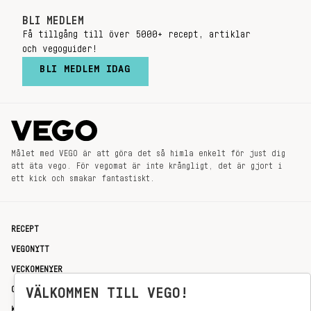
BLI MEDLEM
Få tillgång till över 5000+ recept, artiklar
och vegoguider!
BLI MEDLEM IDAG
Målet med VEGO är att göra det så himla enkelt för just dig
att äta vego. För vegomat är inte krångligt, det är gjort i
ett kick och smakar fantastiskt.
RECEPT
VEGONYTT
VECKOMENYER
OM OSS
VÄLKOMMEN TILL VEGO!
KONTAKT