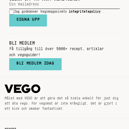
Jag godkänner Vegomagasinets
integritetspolicy
.
SIGNA UPP
BLI MEDLEM
Få tillgång till över 5000+ recept, artiklar
och vegoguider!
BLI MEDLEM IDAG
Målet med VEGO är att göra det så himla enkelt för just dig
att äta vego. För vegomat är inte krångligt, det är gjort i
ett kick och smakar fantastiskt.