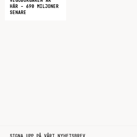
VEGOBURGAREN ÄR
HÄR – 690 MILJONER
SENARE
SIGNA UPP PÅ VÅRT NYHETSBREV