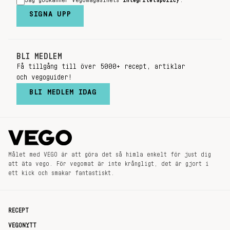
Jag godkänner Vegomagasinets
integritetspolicy
.
SIGNA UPP
BLI MEDLEM
Få tillgång till över 5000+ recept, artiklar
och vegoguider!
BLI MEDLEM IDAG
Målet med VEGO är att göra det så himla enkelt för just dig
att äta vego. För vegomat är inte krångligt, det är gjort i
ett kick och smakar fantastiskt.
RECEPT
VEGONYTT