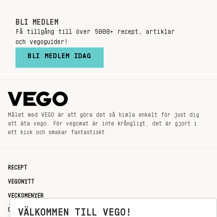
BLI MEDLEM
Få tillgång till över 5000+ recept, artiklar
och vegoguider!
BLI MEDLEM IDAG
Målet med VEGO är att göra det så himla enkelt för just dig
att äta vego. För vegomat är inte krångligt, det är gjort i
ett kick och smakar fantastiskt.
RECEPT
VEGONYTT
VECKOMENYER
OM OSS
VÄLKOMMEN TILL VEGO!