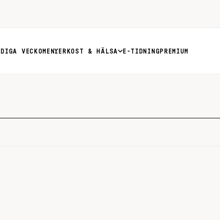
RDIGA VECKOMENYER
KOST & HÄLSA
E-TIDNING
PREMIUM