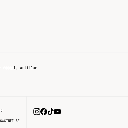
+ recept, artiklar
33
AGASINET.SE