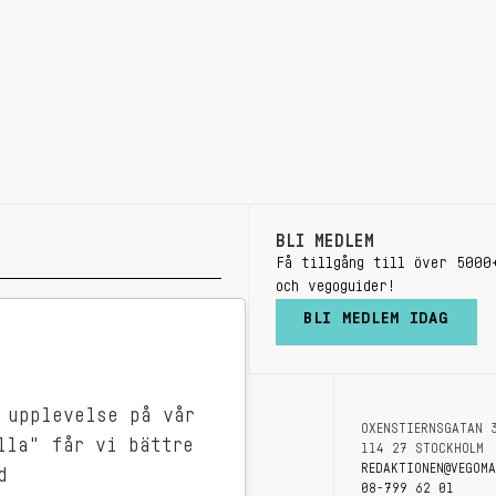
BLI MEDLEM
Få tillgång till över 5000
och vegoguider!
BLI MEDLEM IDAG
 upplevelse på vår
OXENSTIERNSGATAN 
OM OSS
lla" får vi bättre
114 27 STOCKHOLM
KONTAKT
REDAKTIONEN@VEGOM
d
08-799 62 01