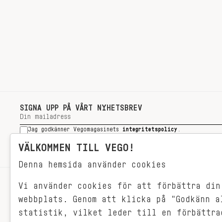
SIGNA UPP PÅ VÅRT NYHETSBREV
Jag godkänner Vegomagasinets
integritetspolicy
.
SIGNA UPP
VÄLKOMMEN TILL VEGO!
Denna hemsida använder cookies
Vi använder cookies för att förbättra din
RECEPT
webbplats. Genom att klicka på "Godkänn a
VEGONYTT
statistik, vilket leder till en förbättra
Målet med VEGO är att göra det så