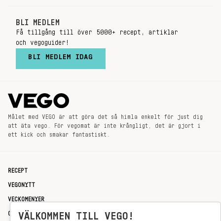
BLI MEDLEM
Få tillgång till över 5000+ recept, artiklar
och vegoguider!
BLI MEDLEM IDAG
Målet med VEGO är att göra det så himla enkelt för just dig
att äta vego. För vegomat är inte krångligt, det är gjort i
ett kick och smakar fantastiskt.
RECEPT
VEGONYTT
VECKOMENYER
OM OSS
VÄLKOMMEN TILL VEGO!