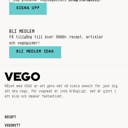
Jag godkänner Vegomagasinets
integritetspolicy
.
SIGNA UPP
BLI MEDLEM
Få tillgång till över 5000+ recept, artiklar
och vegoguider!
BLI MEDLEM IDAG
Målet med VEGO är att göra det så himla enkelt för just dig
att äta vego. För vegomat är inte krångligt, det är gjort i
ett kick och smakar fantastiskt.
RECEPT
VEGONYTT