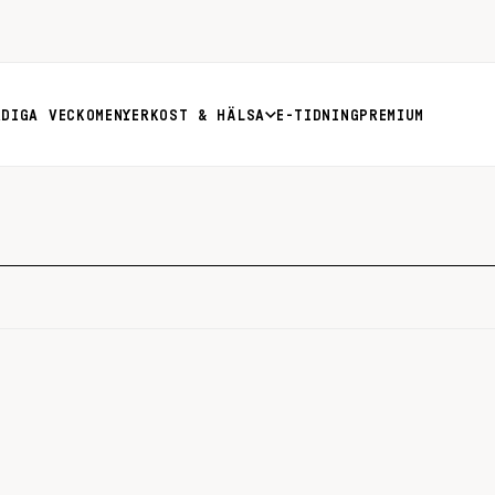
RDIGA VECKOMENYER
KOST & HÄLSA
E-TIDNING
PREMIUM