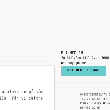
BLI MEDLEM
Få tillgång till över 5000
och vegoguider!
BLI MEDLEM IDAG
 upplevelse på vår
OXENSTIERNSGATAN 
OM OSS
lla" får vi bättre
114 27 STOCKHOLM
KONTAKT
REDAKTIONEN@VEGOM
d
08-799 62 01