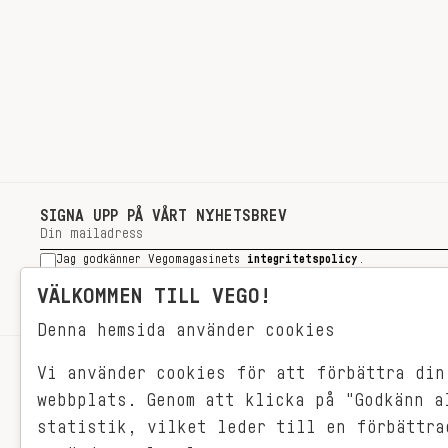
SIGNA UPP PÅ VÅRT NYHETSBREV
Jag godkänner Vegomagasinets
integritetspolicy
.
SIGNA UPP
VÄLKOMMEN TILL VEGO!
Denna hemsida använder cookies
Vi använder cookies för att förbättra din
RECEPT
webbplats. Genom att klicka på "Godkänn a
VEGONYTT
statistik, vilket leder till en förbättra
Målet med VEGO är att göra det så