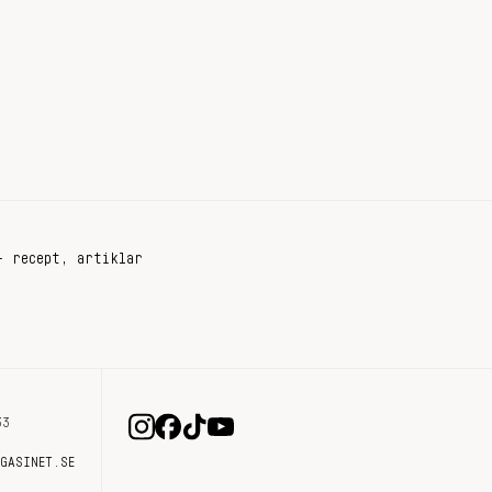
+ recept, artiklar
33
AGASINET.SE