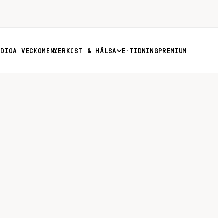
RDIGA VECKOMENYER
KOST & HÄLSA
E-TIDNING
PREMIUM