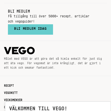
BLI MEDLEM
Få tillgång till över 5000+ recept, artiklar
och vegoguider!
BLI MEDLEM IDAG
Målet med VEGO är att göra det så himla enkelt för just dig
att äta vego. För vegomat är inte krångligt, det är gjort i
ett kick och smakar fantastiskt.
RECEPT
VEGONYTT
VECKOMENYER
OM OSS
VÄLKOMMEN TILL VEGO!