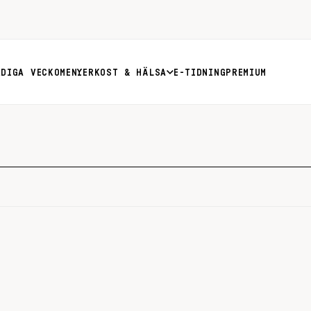
RDIGA VECKOMENYER
KOST & HÄLSA
E-TIDNING
PREMIUM