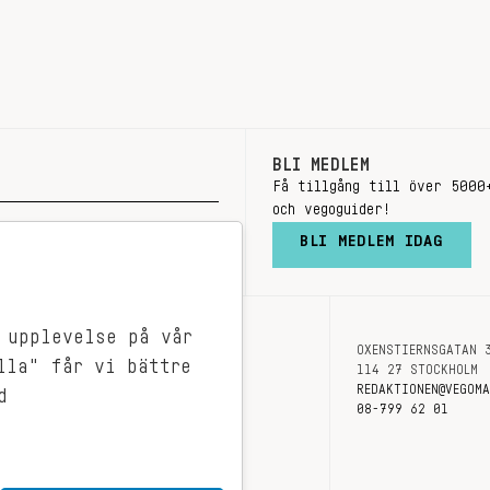
BLI MEDLEM
Få tillgång till över 5000
och vegoguider!
BLI MEDLEM IDAG
 upplevelse på vår
OXENSTIERNSGATAN 
OM OSS
lla" får vi bättre
114 27 STOCKHOLM
KONTAKT
REDAKTIONEN@VEGOM
d
08-799 62 01