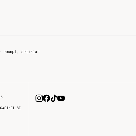
+ recept, artiklar
33
AGASINET.SE