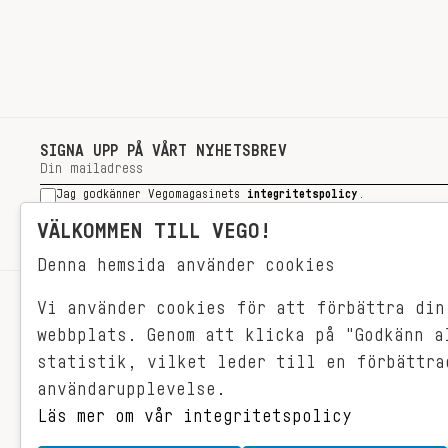
SIGNA UPP PÅ VÅRT NYHETSBREV
Jag godkänner Vegomagasinets
integritetspolicy
.
SIGNA UPP
VÄLKOMMEN TILL VEGO!
Denna hemsida använder cookies
Vi använder cookies för att förbättra din
RECEPT
webbplats. Genom att klicka på "Godkänn a
VEGONYTT
statistik, vilket leder till en förbättra
Målet med VEGO är att göra det så
VECKOMENYER
användarupplevelse.
himla enkelt för just dig att äta
vego. För vegomat är inte krångligt,
Läs mer om vår integritetspolicy
det är gjort i ett kick och smakar