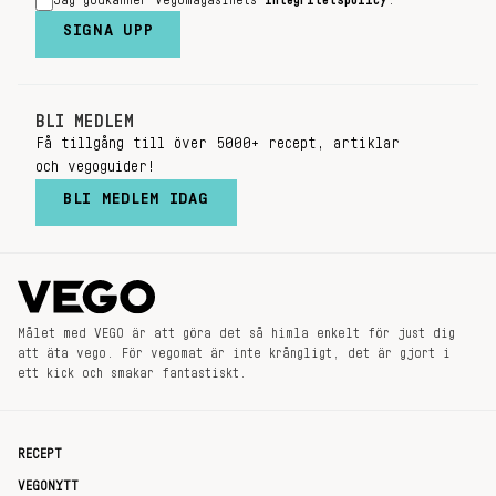
Jag godkänner Vegomagasinets
integritetspolicy
.
SIGNA UPP
BLI MEDLEM
Få tillgång till över 5000+ recept, artiklar
och vegoguider!
BLI MEDLEM IDAG
Målet med VEGO är att göra det så himla enkelt för just dig
att äta vego. För vegomat är inte krångligt, det är gjort i
ett kick och smakar fantastiskt.
RECEPT
VEGONYTT