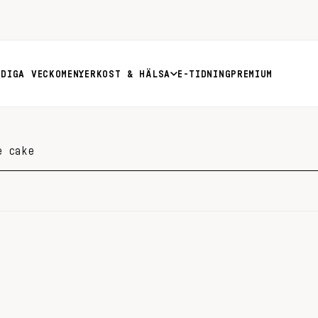
RDIGA VECKOMENYER
KOST & HÄLSA
E-TIDNING
PREMIUM