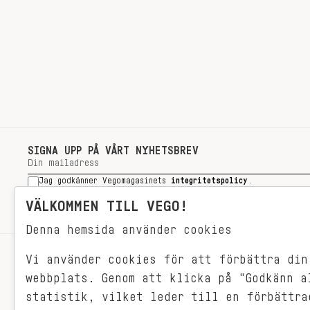
SIGNA UPP PÅ VÅRT NYHETSBREV
Jag godkänner Vegomagasinets
integritetspolicy
.
SIGNA UPP
VÄLKOMMEN TILL VEGO!
Denna hemsida använder cookies
Vi använder cookies för att förbättra din
RECEPT
webbplats. Genom att klicka på "Godkänn a
VEGONYTT
statistik, vilket leder till en förbättra
Målet med VEGO är att göra det så