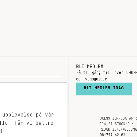
BLI MEDLEM
Få tillgång till över 5000
och vegoguider!
BLI MEDLEM IDAG
 upplevelse på vår
OXENSTIERNSGATAN 
OM OSS
lla" får vi bättre
114 27 STOCKHOLM
KONTAKT
REDAKTIONEN@VEGOM
d
08-799 62 01