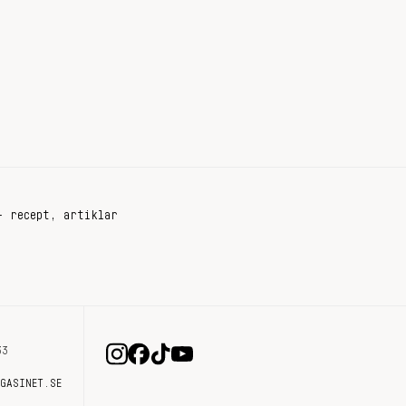
+ recept, artiklar
33
AGASINET.SE