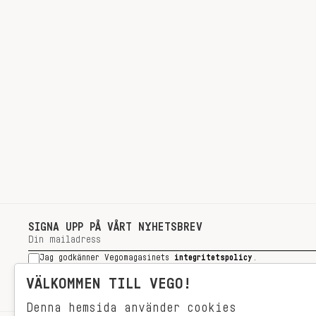
SIGNA UPP PÅ VÅRT NYHETSBREV
Jag godkänner Vegomagasinets
integritetspolicy
.
SIGNA UPP
VÄLKOMMEN TILL VEGO!
Denna hemsida använder cookies