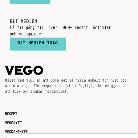
BLI MEDLEM
Få tillgång till över 5000+ recept, artiklar
och vegoguider!
BLI MEDLEM IDAG
Målet med VEGO är att göra det så himla enkelt för just dig
att äta vego. För vegomat är inte krångligt, det är gjort i
ett kick och smakar fantastiskt.
RECEPT
VEGONYTT
VECKOMENYER