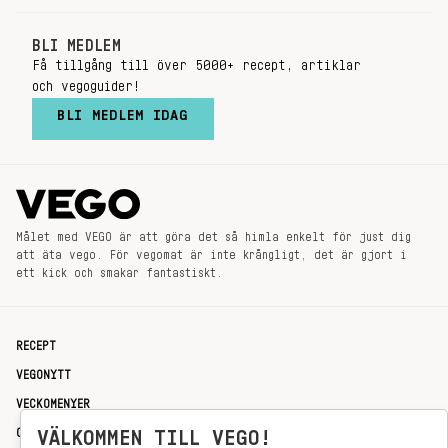
BLI MEDLEM
Få tillgång till över 5000+ recept, artiklar
och vegoguider!
BLI MEDLEM IDAG
Målet med VEGO är att göra det så himla enkelt för just dig
att äta vego. För vegomat är inte krångligt, det är gjort i
ett kick och smakar fantastiskt.
RECEPT
VEGONYTT
VECKOMENYER
OM OSS
VÄLKOMMEN TILL VEGO!