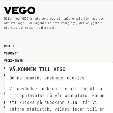
Målet med VEGO är att göra det så himla enkelt för just dig
att äta vego. För vegomat är inte krångligt, det är gjort i
ett kick och smakar fantastiskt.
RECEPT
VEGONYTT
VECKOMENYER
OM OSS
VÄLKOMMEN TILL VEGO!
KONTAKT
Denna hemsida använder cookies
Vi använder cookies för att förbättra
OXENSTIERNSGATAN 33
din upplevelse på vår webbplats. Genom
114 27 STOCKHOLM
att klicka på "Godkänn alla" får vi
REDAKTIONEN@VEGOMAGASINET.SE
08-799 62 01
bättre statistik, vilket leder till en