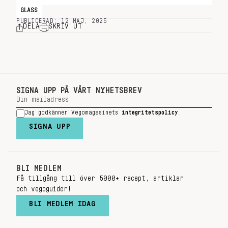
GLASS
PUBLICERAD: 12 MAJ, 2025
DELA
SKRIV UT
SIGNA UPP PÅ VÅRT NYHETSBREV
Jag godkänner Vegomagasinets
integritetspolicy
.
SIGNA UPP
BLI MEDLEM
Få tillgång till över 5000+ recept, artiklar
och vegoguider!
BLI MEDLEM IDAG