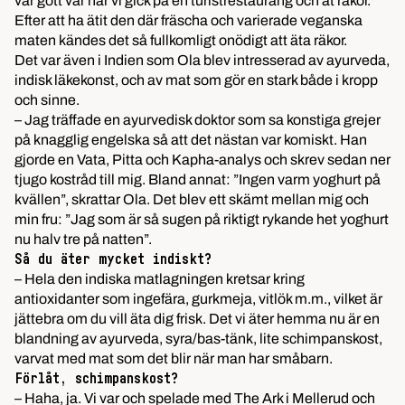
var gott var när vi gick på en turistrestaurang och åt räkor.
Efter att ha ätit den där fräscha och varierade veganska
maten kändes det så fullkomligt onödigt att äta räkor.
Det var även i Indien som Ola blev intresserad av ayurveda,
indisk läkekonst, och av mat som gör en stark både i kropp
och sinne.
– Jag träffade en ayurvedisk doktor som sa konstiga grejer
på knagglig engelska så att det nästan var komiskt. Han
gjorde en Vata, Pitta och Kapha-analys och skrev sedan ner
tjugo kostråd till mig. Bland annat: ”Ingen varm yoghurt på
kvällen”, skrattar Ola. Det blev ett skämt mellan mig och
min fru: ”Jag som är så sugen på riktigt rykande het yoghurt
nu halv tre på natten”.
Så du äter mycket indiskt?
– Hela den indiska matlagningen kretsar kring
antioxidanter som ingefära, gurkmeja, vitlök m.m., vilket är
jättebra om du vill äta dig frisk. Det vi äter hemma nu är en
blandning av ayurveda, syra/bas-tänk, lite schimpanskost,
varvat med mat som det blir när man har småbarn.
Förlåt, schimpanskost?
– Haha, ja. Vi var och spelade med The Ark i Mellerud och