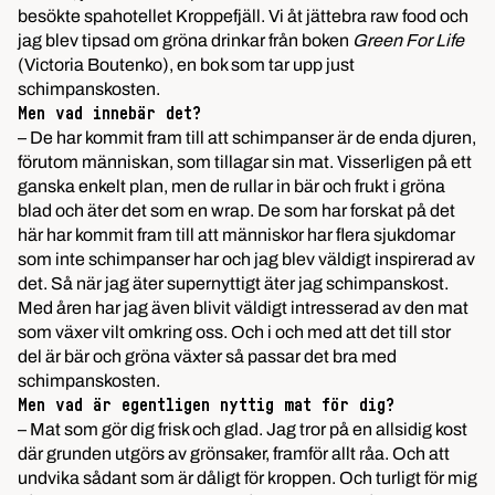
besökte spahotellet Kroppefjäll. Vi åt jättebra raw food och
jag blev tipsad om gröna drinkar från boken
Green For Life
(Victoria Boutenko), en bok som tar upp just
schimpanskosten.
Men vad innebär det?
– De har kommit fram till att schimpanser är de enda djuren,
förutom människan, som tillagar sin mat. Visserligen på ett
ganska enkelt plan, men de rullar in bär och frukt i gröna
blad och äter det som en wrap. De som har forskat på det
här har kommit fram till att människor har flera sjukdomar
som inte schimpanser har och jag blev väldigt inspirerad av
det. Så när jag äter supernyttigt äter jag schimpanskost.
Med åren har jag även blivit väldigt intresserad av den mat
som växer vilt omkring oss. Och i och med att det till stor
del är bär och gröna växter så passar det bra med
schimpanskosten.
Men vad är egentligen nyttig mat för dig?
– Mat som gör dig frisk och glad. Jag tror på en allsidig kost
där grunden utgörs av grönsaker, framför allt råa. Och att
undvika sådant som är dåligt för kroppen. Och turligt för mig