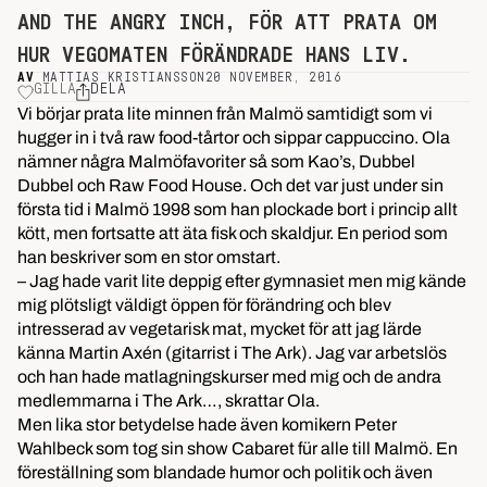
AND THE ANGRY INCH, FÖR ATT PRATA OM
HUR VEGOMATEN FÖRÄNDRADE HANS LIV.
AV
MATTIAS KRISTIANSSON
20 NOVEMBER, 2016
GILLA
DELA
Vi börjar prata lite minnen från Malmö samtidigt som vi
hugger in i två raw food-tårtor och sippar cappuccino. Ola
nämner några Malmöfavoriter så som Kao’s, Dubbel
Dubbel och Raw Food House. Och det var just under sin
första tid i Malmö 1998 som han plockade bort i princip allt
kött, men fortsatte att äta fisk och skaldjur. En period som
han beskriver som en stor omstart.
– Jag hade varit lite deppig efter gymnasiet men mig kände
mig plötsligt väldigt öppen för förändring och blev
intresserad av vegetarisk mat, mycket för att jag lärde
känna Martin Axén (gitarrist i The Ark). Jag var arbetslös
och han hade matlagningskurser med mig och de andra
medlemmarna i The Ark…, skrattar Ola.
Men lika stor betydelse hade även komikern Peter
Wahlbeck som tog sin show Cabaret für alle till Malmö. En
föreställning som blandade humor och politik och även