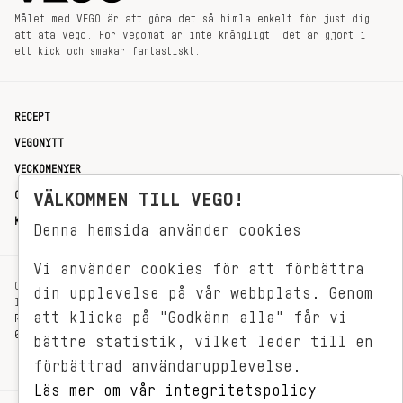
Målet med VEGO är att göra det så himla enkelt för just dig
att äta vego. För vegomat är inte krångligt, det är gjort i
ett kick och smakar fantastiskt.
RECEPT
VEGONYTT
VECKOMENYER
OM OSS
VÄLKOMMEN TILL VEGO!
KONTAKT
Denna hemsida använder cookies
Vi använder cookies för att förbättra
OXENSTIERNSGATAN 33
din upplevelse på vår webbplats. Genom
114 27 STOCKHOLM
att klicka på "Godkänn alla" får vi
REDAKTIONEN@VEGOMAGASINET.SE
08-799 62 01
bättre statistik, vilket leder till en
förbättrad användarupplevelse.
Läs mer om vår integritetspolicy