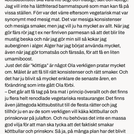
Jag vill inte ha lättfriterad barnmatspuré som man kan få på
vissa ställen. Förr var det värre eftersom vegetarisk mat var
synonymt med mesig mat. Det var mesiga konsistenser
och mesiga smaker, men jag vill ju ha mycket av allt. När jag
gör färs rör jag t ex ner finriven parmesan så att det blir lite
mustig beska och när jag gör min sill så kokar jag
auberginen i alger. Alger har jag börjat använda mycket,
även när jag gör tomatsås och färssås, för att få en liten
umamiboost.
Just det där ”köttiga” är något Ola verkligen pratar mycket
om. Målet är att få till rätt konsistenser och rätt smaker. Och
det har ju blivit så mycket enklare de senaste åren, en
förändring som inte gått Ola förbi.
– Det går att få tag på bra mat i princip överallt och det finns
ju flera helt renodlade vegetariska restauranger. Det finns
även jättegoda köttsubstitut till de flesta rätter och jag
tillhör ju en av de som verkligen vill käka köttbullar och
prinskorvar på julafton. Och nu behövas det inte en massa
god vilja för att man ska tycka att det faktiskt smakar
köttbullar och prinskorv. Så ja, på många plan har det blivit