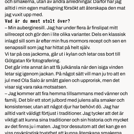
och smakerna, utan av andra anledningar. Därför har jag
alltid i min egen matlagning försökt att återskapa den mat
jag vuxit upp med.
Vad är du mest stolt över?
– Min auberginesill. Jag har under flera år finslipat mitt
sillrecept och gör den i lite olika varianter. Dels en klassisk
inlagd sill som är efter min frus mormors recept och sen en
senapssill som jag har hittat på helt själv.
Vi tar på oss jackorna, går ut i kylan och letar oss bort till
Götgatan för fotografering.
Det går inte annat än att få julkänsla när den isiga vinden
letar sig igenom jackan. På något sätt vill man ju tro att en
jul med Ola Salo är smått galen och upprorisk, men det
visar sig vara raka motsatsen.
– Jag kommer att fira hemma tillsammans med vänner och
familj. Det blir ett stort julbord med julens alla smaker och
konsistenser, utan att något djur har behövt dö. Jag har
alltid varit väldigt förtjust i traditioner. Jag tycker att det är
viktigt att kunna sina traditioner och sin historia och mycket
av det finns ju i maten. Jag tror dessutom att det kan ge en
viss psykologisk trygghet att kunna återskapa smakerna