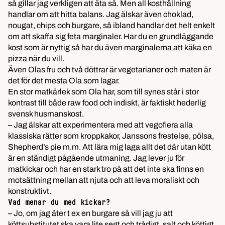
så gillar jag verkligen att äta så. Men all kosthållning
handlar om att hitta balans. Jag älskar även choklad,
nougat, chips och burgare, så ibland handlar det helt enkelt
om att skaffa sig feta marginaler. Har du en grundläggande
kost som är nyttig så har du även marginalerna att käka en
pizza när du vill.
Även Olas fru och två döttrar är vegetarianer och maten är
det för det mesta Ola som lagar.
En stor matkärlek som Ola har, som till synes står i stor
kontrast till både raw food och indiskt, är faktiskt hederlig
svensk husmanskost.
– Jag älskar att experimentera med att vegofiera alla
klassiska rätter som kroppkakor, Janssons frestelse, pölsa,
Shepherd’s pie m.m. Att lära mig laga allt det där utan kött
är en ständigt pågående utmaning. Jag lever ju för
matkickar och har en stark tro på att det inte ska finns en
motsättning mellan att njuta och att leva moraliskt och
konstruktivt.
Vad menar du med kickar?
– Jo, om jag äter t ex en burgare så vill jag ju att
köttsubstitutet ska vara lite segt och trådigt, salt och köttigt.