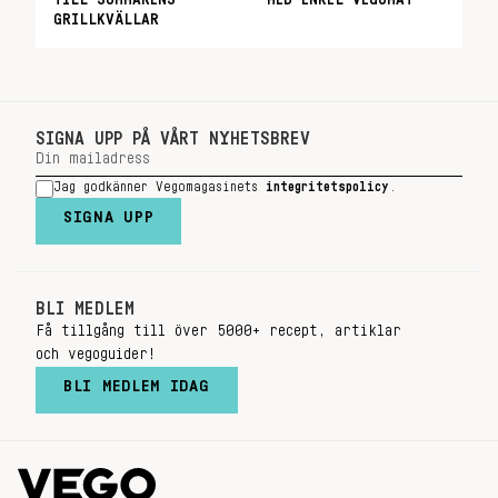
TILL SOMMARENS
MED ENKEL VEGOMAT
GRILLKVÄLLAR
SIGNA UPP PÅ VÅRT NYHETSBREV
Jag godkänner Vegomagasinets
integritetspolicy
.
SIGNA UPP
BLI MEDLEM
Få tillgång till över 5000+ recept, artiklar
och vegoguider!
BLI MEDLEM IDAG