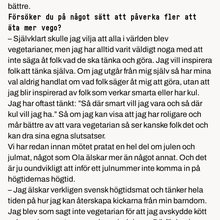
bättre.
Försöker du på något sätt att påverka fler att
äta mer vego?
– Självklart skulle jag vilja att alla i världen blev
vegetarianer, men jag har alltid varit väldigt noga med att
inte säga åt folk vad de ska tänka och göra. Jag vill inspirera
folk att tänka själva. Om jag utgår från mig själv så har mina
val aldrig handlat om vad folk säger åt mig att göra, utan att
jag blir inspirerad av folk som verkar smarta eller har kul.
Jag har oftast tänkt: ”Så där smart vill jag vara och så där
kul vill jag ha.” Så om jag kan visa att jag har roligare och
mår bättre av att vara vegetarian så ser kanske folk det och
kan dra sina egna slutsatser.
Vi har redan innan mötet pratat en hel del om julen och
julmat, något som Ola älskar mer än något annat. Och det
är ju oundvikligt att inför ett julnummer inte komma in på
högtidernas högtid.
– Jag älskar verkligen svensk högtidsmat och tänker hela
tiden på hur jag kan återskapa kickarna från min barndom.
Jag blev som sagt inte vegetarian för att jag avskydde kött