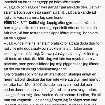
innehöll ett brutalt angrepp på folks köttätande.
– Jag gick och såg den fyra gånger, jag älskade den. Det var
så smart och buskis på samma gång. Jag bara kände att
jag ville vara i samma lag som honom.
sig deppig efter gymnasiet kände
FÖRUTOM ATT KÄNNA
han sig även lite trött och seg, speciellt efter att han hade
ätit kött. Så han testade att skippa köttet ett tag i hopp om
att bli piggare.
– Jag kunde inte heller stå moraliskt för att äta döda djur, för
jag ville inte döda själv och tyckte inte att någon annan
skulle göra det åt mig. Det var på något sätt logiskt för mig
att testa att sluta äta kött. Jag vet inte hur mycket som var
placebo, men genast kände jag mig piggare och jag kände
att det var ett viktigt ställningstagande.
Ola fortsatte i och för sig att äta fisk och skaldjur enligt en
hemmagjord ideologi där han inte ville äta djur med humor,
skrattar han. Men 2007 slutade han även med det och
sedan dess har han varit fullfjädrad lakto-ovo-vegetarian.
– Jag befann mig i flera veckor på ett ashram i Indien, där all
mat var vegansk. Den enda gången jag åt något som inte