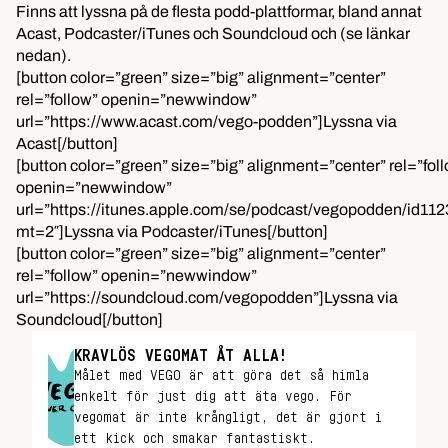
Finns att lyssna på de flesta podd-plattformar, bland annat
Acast, Podcaster/iTunes och Soundcloud och (se länkar
nedan).
[button color=”green” size=”big” alignment=”center”
rel=”follow” openin=”newwindow”
url=”https://www.acast.com/vego-podden”]Lyssna via
Acast[/button]
[button color=”green” size=”big” alignment=”center” rel=”fol
openin=”newwindow”
url=”https://itunes.apple.com/se/podcast/vegopodden/id11
mt=2″]Lyssna via Podcaster/iTunes[/button]
[button color=”green” size=”big” alignment=”center”
rel=”follow” openin=”newwindow”
url=”https://soundcloud.com/vegopodden”]Lyssna via
Soundcloud[/button]
KRAVLÖS VEGOMAT ÅT ALLA!
Målet med VEGO är att göra det så himla
enkelt för just dig att äta vego. För
vegomat är inte krångligt, det är gjort i
ett kick och smakar fantastiskt.