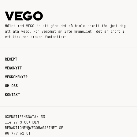
Målet med VEGO är att göra det så himla enkelt för just dig
att äta vego. För vegomat är inte krångligt, det är gjort i
ett kick och smakar fantastiskt.
RECEPT
VEGONYTT
VECKOMENYER
OM OSS
KONTAKT
OXENSTIERNSGATAN 33
114 27 STOCKHOLM
REDAKTIONEN@VEGOMAGASINET.SE
08-799 62 01