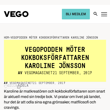
BLI MEDLEM
HEM
›
VEGOPODDEN MÖTER KOKBOKSFÖRFATTAREN KAROLINE JÖNSSON
VEGOPODDEN MÖTER
KOKBOKSFÖRFATTAREN
KAROLINE JÖNSSON
AV
VEGOMAGASINET
21 SEPTEMBER, 2017
AV
VEGOMAGASINET
21 SEPTEMBER, 2017
GILLA
DELA
Karoline är matkreatören och kokboksförfattaren som snart
är aktuell med sin tredje bok. Vi pratar om livet på landet,
hur det är att odla sina egna grönsaker, matfilosofi och
cravings.