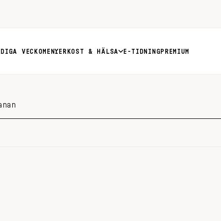
RDIGA VECKOMENYER
KOST & HÄLSA
E-TIDNING
PREMIUM