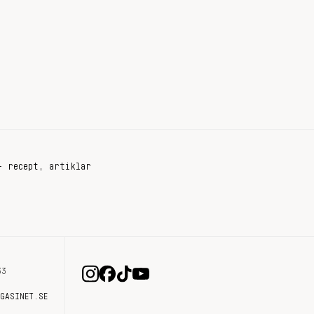
+ recept, artiklar
33
AGASINET.SE