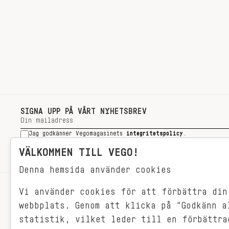
SIGNA UPP PÅ VÅRT NYHETSBREV
Jag godkänner Vegomagasinets
integritetspolicy
.
SIGNA UPP
VÄLKOMMEN TILL VEGO!
Denna hemsida använder cookies
Vi använder cookies för att förbättra din
RECEPT
webbplats. Genom att klicka på "Godkänn a
VEGONYTT
statistik, vilket leder till en förbättra
Målet med VEGO är att göra det så