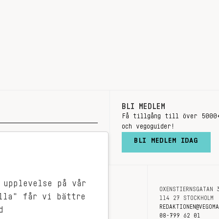
BLI MEDLEM
Få tillgång till över 5000
och vegoguider!
BLI MEDLEM IDAG
 upplevelse på vår
OXENSTIERNSGATAN 
OM OSS
lla" får vi bättre
114 27 STOCKHOLM
KONTAKT
REDAKTIONEN@VEGOM
d
08-799 62 01