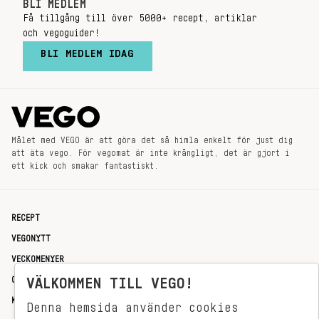
BLI MEDLEM
Få tillgång till över 5000+ recept, artiklar
och vegoguider!
BLI MEDLEM IDAG
Målet med VEGO är att göra det så himla enkelt för just dig
att äta vego. För vegomat är inte krångligt, det är gjort i
ett kick och smakar fantastiskt.
RECEPT
VEGONYTT
VECKOMENYER
OM OSS
VÄLKOMMEN TILL VEGO!
KONTAKT
Denna hemsida använder cookies