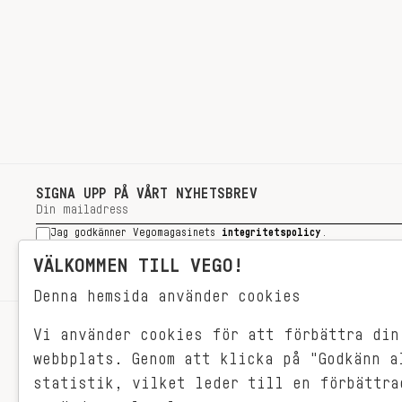
SIGNA UPP PÅ VÅRT NYHETSBREV
Jag godkänner Vegomagasinets
integritetspolicy
.
SIGNA UPP
VÄLKOMMEN TILL VEGO!
Denna hemsida använder cookies
Vi använder cookies för att förbättra din
RECEPT
webbplats. Genom att klicka på "Godkänn a
VEGONYTT
statistik, vilket leder till en förbättra
Målet med VEGO är att göra det så