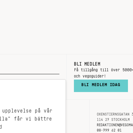
BLI MEDLEM
Få tillgång till över 5000
och vegoguider!
BLI MEDLEM IDAG
 upplevelse på vår
OXENSTIERNSGATAN 
OM OSS
lla" får vi bättre
114 27 STOCKHOLM
KONTAKT
REDAKTIONEN@VEGOM
d
08-799 62 01