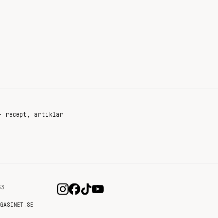
+ recept, artiklar
33
AGASINET.SE