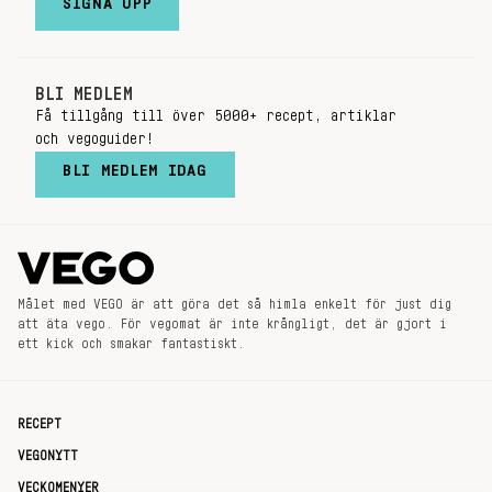
SIGNA UPP
BLI MEDLEM
Få tillgång till över 5000+ recept, artiklar
och vegoguider!
BLI MEDLEM IDAG
Målet med VEGO är att göra det så himla enkelt för just dig
att äta vego. För vegomat är inte krångligt, det är gjort i
ett kick och smakar fantastiskt.
RECEPT
VEGONYTT
VECKOMENYER