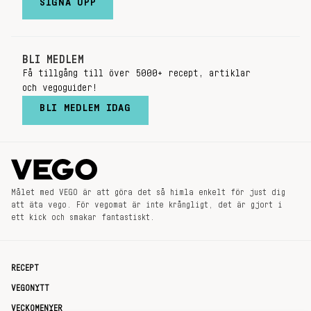
SIGNA UPP
BLI MEDLEM
Få tillgång till över 5000+ recept, artiklar
och vegoguider!
BLI MEDLEM IDAG
Målet med VEGO är att göra det så himla enkelt för just dig
att äta vego. För vegomat är inte krångligt, det är gjort i
ett kick och smakar fantastiskt.
RECEPT
VEGONYTT
VECKOMENYER