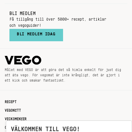
BLI MEDLEM
Få tillgång till över 5000+ recept, artiklar
och vegoguider!
BLI MEDLEM IDAG
Målet med VEGO är att göra det så himla enkelt för just dig
att äta vego. För vegomat är inte krångligt, det är gjort i
ett kick och smakar fantastiskt.
RECEPT
VEGONYTT
VECKOMENYER
OM OSS
VÄLKOMMEN TILL VEGO!