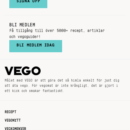
SIGNA UPP
BLI MEDLEM
Få tillgång till över 5000+ recept, artiklar
och vegoguider!
BLI MEDLEM IDAG
Målet med VEGO är att göra det så himla enkelt för just dig
att äta vego. För vegomat är inte krångligt, det är gjort i
ett kick och smakar fantastiskt.
RECEPT
VEGONYTT
VECKOMENYER