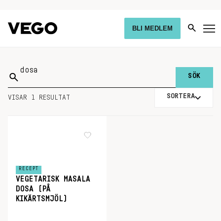
BLI MEDLEM
Sök
på:
SORTERA
VISAR 1 RESULTAT
RECEPT
VEGETARISK MASALA
DOSA (PÅ
KIKÄRTSMJÖL)