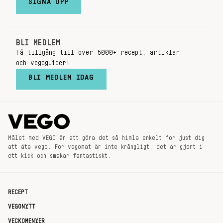
SIGNA UPP
BLI MEDLEM
Få tillgång till över 5000+ recept, artiklar
och vegoguider!
BLI MEDLEM IDAG
Målet med VEGO är att göra det så himla enkelt för just dig
att äta vego. För vegomat är inte krångligt, det är gjort i
ett kick och smakar fantastiskt.
RECEPT
VEGONYTT
VECKOMENYER