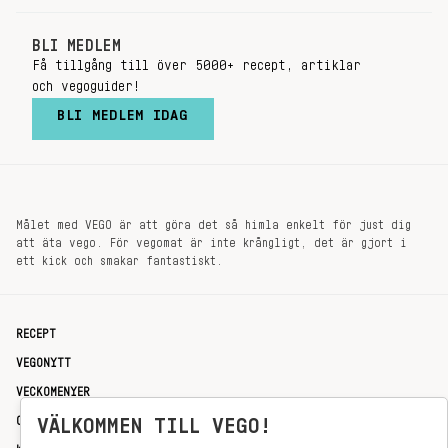
BLI MEDLEM
Få tillgång till över 5000+ recept, artiklar
och vegoguider!
BLI MEDLEM IDAG
Målet med VEGO är att göra det så himla enkelt för just dig
att äta vego. För vegomat är inte krångligt, det är gjort i
ett kick och smakar fantastiskt.
RECEPT
VEGONYTT
VECKOMENYER
OM OSS
VÄLKOMMEN TILL VEGO!