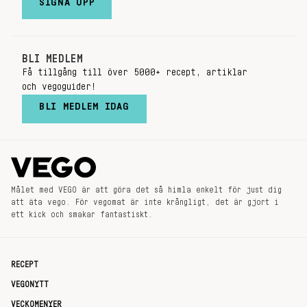
SIGNA UPP
BLI MEDLEM
Få tillgång till över 5000+ recept, artiklar
och vegoguider!
BLI MEDLEM IDAG
Målet med VEGO är att göra det så himla enkelt för just dig
att äta vego. För vegomat är inte krångligt, det är gjort i
ett kick och smakar fantastiskt.
RECEPT
VEGONYTT
VECKOMENYER