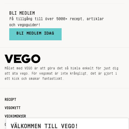
BLI MEDLEM
Få tillgång till över 5000+ recept, artiklar
och vegoguider!
BLI MEDLEM IDAG
Målet med VEGO är att göra det så himla enkelt för just dig
att äta vego. För vegomat är inte krångligt, det är gjort i
ett kick och smakar fantastiskt.
RECEPT
VEGONYTT
VECKOMENYER
OM OSS
VÄLKOMMEN TILL VEGO!