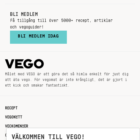
BLI MEDLEM
Få tillgång till över 5000+ recept, artiklar
och vegoguider!
BLI MEDLEM IDAG
Målet med VEGO är att göra det så himla enkelt för just dig
att äta vego. För vegomat är inte krångligt, det är gjort i
ett kick och smakar fantastiskt.
RECEPT
VEGONYTT
VECKOMENYER
OM OSS
VÄLKOMMEN TILL VEGO!