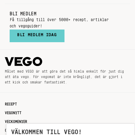
BLI MEDLEM
Få tillgång till över 5000+ recept, artiklar
och vegoguider!
BLI MEDLEM IDAG
Målet med VEGO är att göra det så himla enkelt för just dig
att äta vego. För vegomat är inte krångligt, det är gjort i
ett kick och smakar fantastiskt.
RECEPT
VEGONYTT
VECKOMENYER
OM OSS
VÄLKOMMEN TILL VEGO!