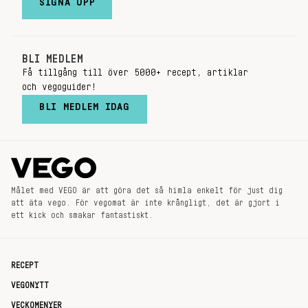
SIGNA UPP
BLI MEDLEM
Få tillgång till över 5000+ recept, artiklar
och vegoguider!
BLI MEDLEM IDAG
Målet med VEGO är att göra det så himla enkelt för just dig
att äta vego. För vegomat är inte krångligt, det är gjort i
ett kick och smakar fantastiskt.
RECEPT
VEGONYTT
VECKOMENYER