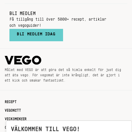
BLI MEDLEM
Få tillgång till över 5000+ recept, artiklar
och vegoguider!
BLI MEDLEM IDAG
Målet med VEGO är att göra det så himla enkelt för just dig
att äta vego. För vegomat är inte krångligt, det är gjort i
ett kick och smakar fantastiskt.
RECEPT
VEGONYTT
VECKOMENYER
OM OSS
VÄLKOMMEN TILL VEGO!