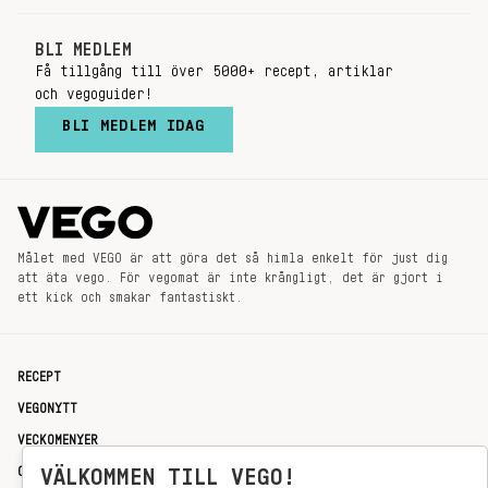
BLI MEDLEM
Få tillgång till över 5000+ recept, artiklar
och vegoguider!
BLI MEDLEM IDAG
Målet med VEGO är att göra det så himla enkelt för just dig
att äta vego. För vegomat är inte krångligt, det är gjort i
ett kick och smakar fantastiskt.
RECEPT
VEGONYTT
VECKOMENYER
OM OSS
VÄLKOMMEN TILL VEGO!