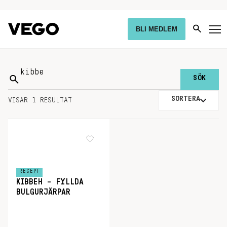
BLI MEDLEM
Sök
på:
SORTERA
VISAR 1 RESULTAT
RECEPT
KIBBEH – FYLLDA
BULGURJÄRPAR