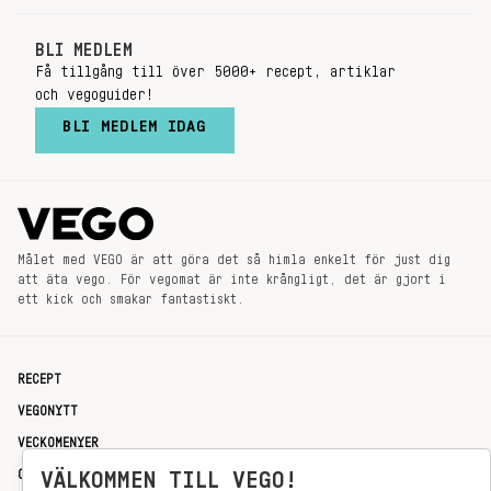
BLI MEDLEM
Få tillgång till över 5000+ recept, artiklar
och vegoguider!
BLI MEDLEM IDAG
Målet med VEGO är att göra det så himla enkelt för just dig
att äta vego. För vegomat är inte krångligt, det är gjort i
ett kick och smakar fantastiskt.
RECEPT
VEGONYTT
VECKOMENYER
OM OSS
VÄLKOMMEN TILL VEGO!