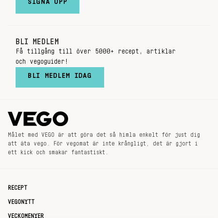
SIGNA UPP
BLI MEDLEM
Få tillgång till över 5000+ recept, artiklar
och vegoguider!
BLI MEDLEM IDAG
Målet med VEGO är att göra det så himla enkelt för just dig
att äta vego. För vegomat är inte krångligt, det är gjort i
ett kick och smakar fantastiskt.
RECEPT
VEGONYTT
VECKOMENYER