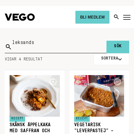
BLI MEDLEM
Sök
på:
SORTERA
VISAR 4 RESULTAT
RECEPT
RECEPT
SKÅNSK ÄPPELKAKA
VEGETARISK
MED SAFFRAN OCH
”LEVERPASTEJ” –