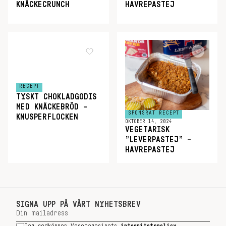
KNÄCKECRUNCH
HAVREPASTEJ
RECEPT
TYSKT CHOKLADGODIS
MED KNÄCKEBRÖD –
SPONSRAT RECEPT
KNUSPERFLOCKEN
OKTOBER 14, 2024
VEGETARISK
”LEVERPASTEJ” –
HAVREPASTEJ
SIGNA UPP PÅ VÅRT NYHETSBREV