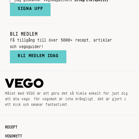
Jag godkänner Vegomagasinets
integritetspolicy
.
SIGNA UPP
BLI MEDLEM
Få tillgång till över 5000+ recept, artiklar
och vegoguider!
BLI MEDLEM IDAG
Målet med VEGO är att göra det så himla enkelt för just dig
att äta vego. För vegomat är inte krångligt, det är gjort i
ett kick och smakar fantastiskt.
RECEPT
VEGONYTT