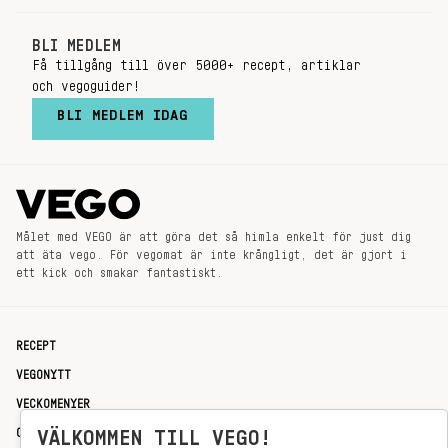
BLI MEDLEM
Få tillgång till över 5000+ recept, artiklar
och vegoguider!
BLI MEDLEM IDAG
Målet med VEGO är att göra det så himla enkelt för just dig
att äta vego. För vegomat är inte krångligt, det är gjort i
ett kick och smakar fantastiskt.
RECEPT
VEGONYTT
VECKOMENYER
OM OSS
VÄLKOMMEN TILL VEGO!