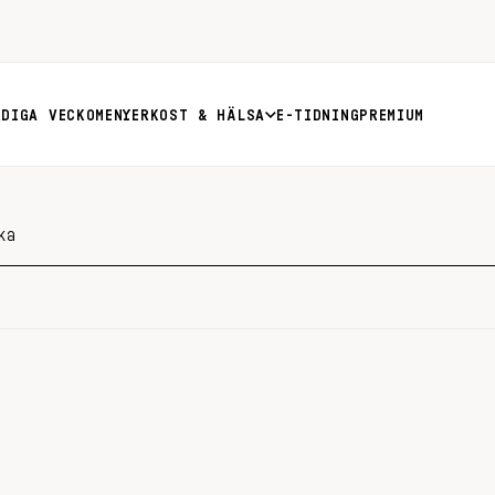
RDIGA VECKOMENYER
KOST & HÄLSA
E-TIDNING
PREMIUM